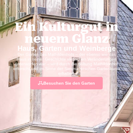
Ein Kulturgut in
neuem Glanz
Haus, Garten und Weinberge
Der Garten des Mathildenhofs – der ebenso wie das
Haus in seiner Geschichte vielfachen Veränderungen
unterworfen war – wird durch die Stiftung Mathildenhof
erforscht und im Sinne der Siesmayerschen Gartenkunst
erhalten.
Besuchen Sie den Garten