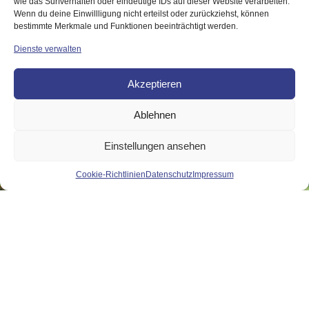
wie das Surfverhalten oder eindeutige IDs auf dieser Website verarbeiten.
Wenn du deine Einwillligung nicht erteilst oder zurückziehst, können
bestimmte Merkmale und Funktionen beeinträchtigt werden.
Dienste verwalten
Akzeptieren
Ablehnen
Die Weinberge
Einstellungen ansehen
Zum Mathildenhof gehören circa 20 Hektar Weinberge,
vornehmlich an der Rheinfront in Niersteins Rotem Hang.
Cookie-Richtlinien
Datenschutz
Impressum
Rheinhessische Weinlagen