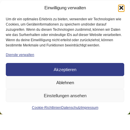
Einwilligung verwalten
Um dir ein optimales Erlebnis zu bieten, verwenden wir Technologien wie
Cookies, um Geräteinformationen zu speichern und/oder darauf
zuzugreifen. Wenn du diesen Technologien zustimmst, können wir Daten
wie das Surfverhalten oder eindeutige IDs auf dieser Website verarbeiten.
Wenn du deine Einwillligung nicht erteilst oder zurückziehst, können
bestimmte Merkmale und Funktionen beeinträchtigt werden.
Dienste verwalten
Akzeptieren
Jetzt kontaktieren
Sie haben Fragen, möchten sich informieren oder uns
Ablehnen
unterstützen?
Wir freuen uns auf Ihre Nachricht!
Einstellungen ansehen
Jetzt Kontakt aufnehmen
Cookie-Richtlinien
Datenschutz
Impressum