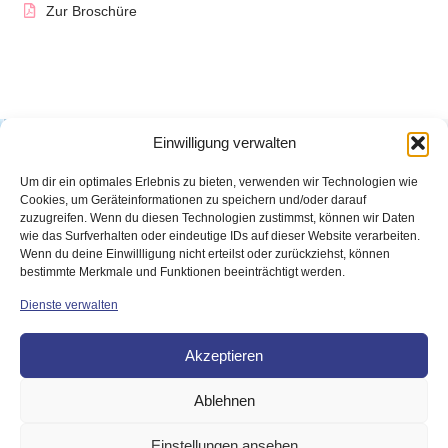
Zur Broschüre
Einwilligung verwalten
Um dir ein optimales Erlebnis zu bieten, verwenden wir Technologien wie
Cookies, um Geräteinformationen zu speichern und/oder darauf
zuzugreifen. Wenn du diesen Technologien zustimmst, können wir Daten
wie das Surfverhalten oder eindeutige IDs auf dieser Website verarbeiten.
Wenn du deine Einwillligung nicht erteilst oder zurückziehst, können
bestimmte Merkmale und Funktionen beeinträchtigt werden.
Jetzt kontaktieren
Dienste verwalten
Sie haben Fragen, möchten sich informieren oder uns
unterstützen?
Wir freuen uns auf Ihre Nachricht!
Akzeptieren
Jetzt Kontakt aufnehmen
Ablehnen
Einstellungen ansehen